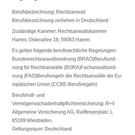
Berufsbezeichnung: Rechtsanwalt
Berufsbezeichnung verliehen in Deutschland
Zuständige Kammer: Rechtsanwaltskammer
Hamm, Ostenallee 18, 59063 Hamm
Es gelten folgende berufsrechtliche Regelungen:
Bun­des­rechts­an­walts­ord­nung (BRAO)Be­rufs­ord­
nung für Rechts­anwälte (BO­RA)Fach­an­walts­ord­
nung (FAO)Be­rufs­re­geln der Rechts­anwälte der Eu­
ropäischen Uni­on (CC­BE-Be­rufs­re­geln)
Berufshaft- und
Vermögensschadenhaftpflichtversicherung: R+V
Allgemeine Versicherung AG, Raiffeisenplatz 1,
65189 Wiesbaden.
Geltungsraum: Deutschland