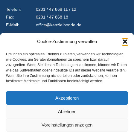
Telefon:
0201 / 47 868 11 / 12
Fax:
0201 / 47 868 18
E-Mail:
office@kanzleibonde.de
Cookie-Zustimmung verwalten
Kontakt
Um Ihnen ein optimales Erlebnis zu bieten, verwenden wir Technologien
Datenschutz
wie Cookies, um Geräteinformationen zu speichern bzw. darauf
zuzugreifen. Wenn Sie diesen Technologien zustimmen, können wir Daten
Impressum
wie das Surfverhalten oder eindeutige IDs auf dieser Website verarbeiten.
Wenn Sie Ihre Zustimmung nicht erteilen oder zurückziehen, können
Cookie-Richtlinie (EU)
bestimmte Merkmale und Funktionen beeinträchtigt werden.
Akzeptieren
Ablehnen
Voreinstellungen anzeigen
© 2026 Rechtsanwaltskanzlei DIRK BONDE | Website by
OSA Essen